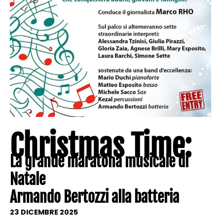
Christmas Time:
La grande maratona musicale di
Natale
Armando Bertozzi alla batteria
23 DICEMBRE 2025