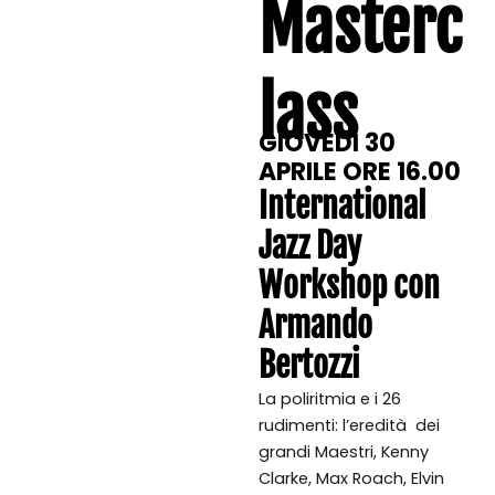
Masterc
lass
GIOVEDI 30
APRILE ORE 16.00
International
Jazz Day
Workshop con
Armando
Bertozzi
La poliritmia e i 26
rudimenti: l’eredità dei
grandi Maestri, Kenny
Clarke, Max Roach, Elvin