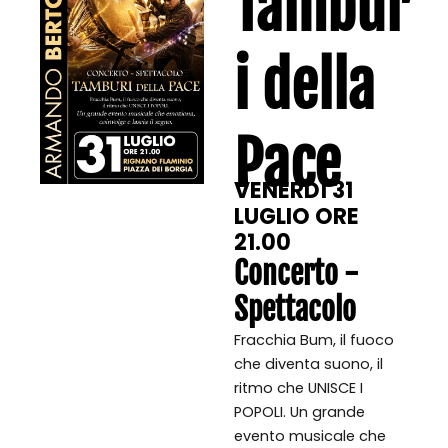
Tambur
i della
Pace
VENERDÌ 31
LUGLIO ORE
21.00
Concerto -
Spettacolo
Fracchia Bum, il fuoco
che diventa suono, il
ritmo che UNISCE I
POPOLI. Un grande
evento musicale che