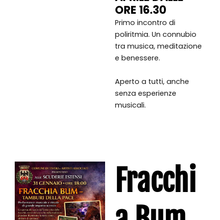
ORE 16.30
Primo incontro di
poliritmia. Un connubio
tra musica, meditazione
e benessere.
Aperto a tutti, anche
senza esperienze
musicali.
Fracchi
a Bum