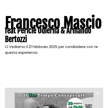
Francesco Mascio
feat Pericle Odierna & Armando
Bertozzi
Ci Vediamo il 21 Febbraio 2025 per condividere con te
questa esperienza