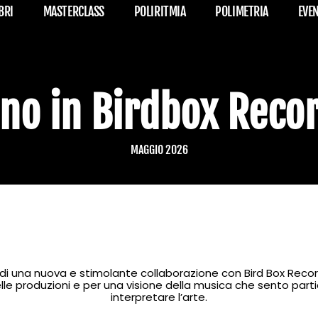
BRI
MASTERCLASS
POLIRITMIA
POLIMETRIA
EVE
no in Birdbox Reco
MAGGIO 2026
o di una nuova e stimolante collaborazione con Bird Box Records
elle produzioni e per una visione della musica che sento part
interpretare l’arte.